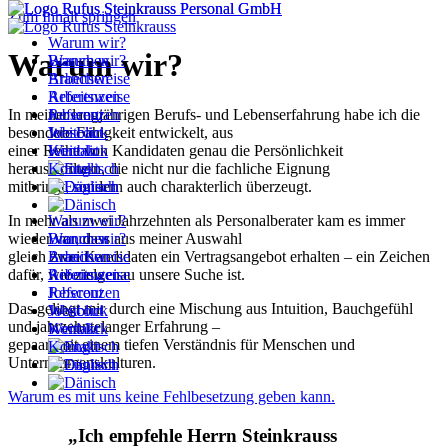
Zum Inhalt springen
Warum wir?
Warum wir?
Branchen
Warum wir?
Arbeitsweise
Branchen
Referenzen
Arbeitsweise
In meiner langjährigen Berufs- und Lebenserfahrung habe ich die
Jobscout
Referenzen
besondere Fähigkeit entwickelt, aus
Weitblick
Jobscout
einer Reihe von Kandidaten genau die Persönlichkeit
Kontakt
Weitblick
herauszufiltern, die nicht nur die fachliche Eignung
Kontakt
mitbringt, sondern auch charakterlich überzeugt.
In mehr als zwei Jahrzehnten als Personalberater kam es immer
Warum wir?
wieder vor, dass aus meiner Auswahl
Branchen
Warum wir?
gleich zwei Kandidaten ein Vertragsangebot erhalten – ein Zeichen
Arbeitsweise
Branchen
dafür, wie zielgenau unsere Suche ist.
Referenzen
Arbeitsweise
Jobscout
Referenzen
Das gelingt mir durch eine Mischung aus Intuition, Bauchgefühl
Weitblick
Jobscout
und jahrzehntelanger Erfahrung –
Kontakt
Weitblick
gepaart mit einem tiefen Verständnis für Menschen und
Kontakt
Unternehmenskulturen.
Warum es mit uns keine Fehlbesetzung geben kann.
„Ich empfehle Herrn Steinkrauss