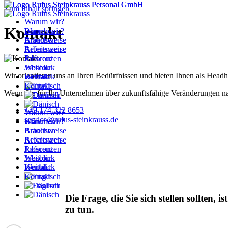
Zum Inhalt springen
Warum wir?
Kontakt
Branchen
Warum wir?
Arbeitsweise
Branchen
Referenzen
Arbeitsweise
Jobscout
Referenzen
Weitblick
Jobscout
Wir orientieren uns an Ihren Bedürfnissen und bieten Ihnen als Headh
Kontakt
Weitblick
Kontakt
Wenn Sie für Ihr Unternehmen über zukunftsfähige Veränderungen nac
+49 174 322 8653
Warum wir?
service@rufus-steinkrauss.de
Branchen
Warum wir?
Arbeitsweise
Branchen
Referenzen
Arbeitsweise
Jobscout
Referenzen
Weitblick
Jobscout
Kontakt
Weitblick
Kontakt
Die Frage, die Sie sich stellen sollten,
zu tun.